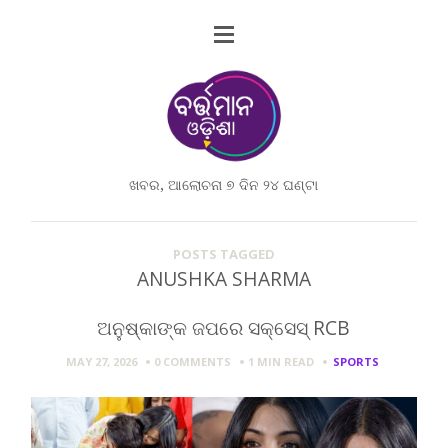
ଖବର, ଆଲୋଚନା ୭ ଦିନ ୨୪ ଘଣ୍ଟା
POSTS TAGGED
ANUSHKA SHARMA
ଅନୁଷ୍କାଙ୍କ ଜପରେ ସକ୍ସେସ୍ RCB
MAY 27, 2026
0 COMMENTS
1 MIN
READ
SPORTS