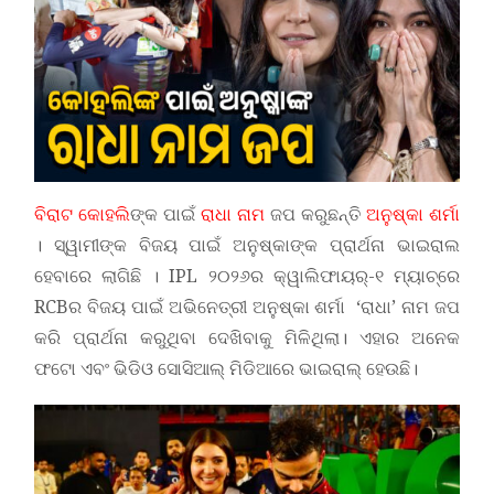
ବିରାଟ କୋହଲି
ଙ୍କ ପାଇଁ
ରାଧା ନାମ
ଜପ କରୁଛନ୍ତି
ଅନୁଷ୍କା ଶର୍ମା
। ସ୍ୱାମୀଙ୍କ ବିଜୟ ପାଇଁ ଅନୁଷ୍କାଙ୍କ ପ୍ରାର୍ଥନା ଭାଇରାଲ
ହେବାରେ ଲାଗିଛି । IPL ୨୦୨୬ର କ୍ୱାଲିଫାୟର୍-୧ ମ୍ୟାଚ୍‌ରେ
RCBର ବିଜୟ ପାଇଁ ଅଭିନେତ୍ରୀ ଅନୁଷ୍କା ଶର୍ମା ‘ରାଧା’ ନାମ ଜପ
କରି ପ୍ରାର୍ଥନା କରୁଥିବା ଦେଖିବାକୁ ମିଳିଥିଲା। ଏହାର ଅନେକ
ଫଟୋ ଏବଂ ଭିଡିଓ ସୋସିଆଲ୍ ମିଡିଆରେ ଭାଇରାଲ୍ ହେଉଛି।