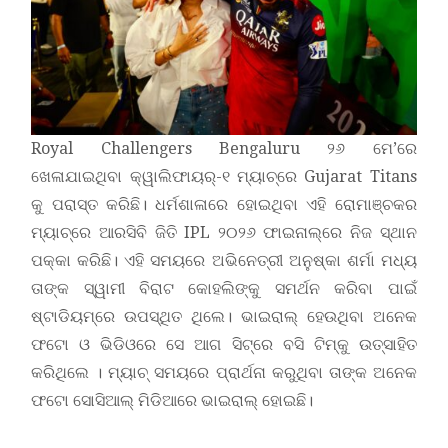
Royal Challengers Bengaluru ୨୬ ମେ’ରେ
ଖେଳାଯାଇଥିବା କ୍ୱାଲିଫାୟର୍-୧ ମ୍ୟାଚ୍‌ରେ Gujarat Titans
କୁ ପରାସ୍ତ କରିଛି। ଧର୍ମଶାଳାରେ ହୋଇଥିବା ଏହି ରୋମାଞ୍ଚକର
ମ୍ୟାଚ୍‌ରେ ଆରସିବି ଜିତି IPL ୨୦୨୬ ଫାଇନାଲ୍‌ରେ ନିଜ ସ୍ଥାନ
ପକ୍କା କରିଛି। ଏହି ସମୟରେ ଅଭିନେତ୍ରୀ ଅନୁଷ୍କା ଶର୍ମା ମଧ୍ୟ
ତାଙ୍କ ସ୍ୱାମୀ ବିରାଟ କୋହଲିଙ୍କୁ ସମର୍ଥନ କରିବା ପାଇଁ
ଷ୍ଟାଡିୟମ୍‌ରେ ଉପସ୍ଥିତ ଥିଲେ। ଭାଇରାଲ୍ ହେଉଥିବା ଅନେକ
ଫଟୋ ଓ ଭିଡିଓରେ ସେ ଆଗ ସିଟ୍‌ରେ ବସି ଟିମ୍‌କୁ ଉତ୍ସାହିତ
କରିଥିଲେ । ମ୍ୟାଚ୍‌ ସମୟରେ ପ୍ରାର୍ଥନା କରୁଥିବା ତାଙ୍କ ଅନେକ
ଫଟୋ ସୋସିଆଲ୍ ମିଡିଆରେ ଭାଇରାଲ୍ ହୋଇଛି।