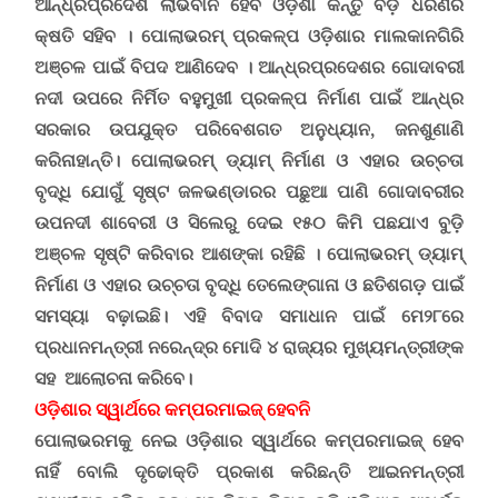
ଆନ୍ଧ୍ରପ୍ରଦେଶ ଲାଭବାନ ହେବ ଓଡ଼ିଶା କିନ୍ତୁ ବଡ଼ ଧରଣର
କ୍ଷତି ସହିବ ।
ପୋଲାଭରମ୍‌ ପ୍ରକଳ୍ପ ଓଡ଼ିଶାର ମାଲକାନଗିରି
ଅଞ୍ଚଳ ପାଇଁ ବିପଦ ଆଣିଦେବ । ଆନ୍ଧ୍ରପ୍ରଦେଶର ଗୋଦାବରୀ
ନଦୀ ଉପରେ ନିର୍ମିତ ବହୁମୁଖୀ ପ୍ରକଳ୍ପ ନିର୍ମାଣ ପାଇଁ ଆନ୍ଧ୍ର
ସରକାର ଉପଯୁକ୍ତ ପରିବେଶଗତ ଅନୁଧ୍ୟାନ
,
ଜନଶୁଣାଣି
କରିନାହାନ୍ତି। ପୋଲାଭରମ୍‌ ଡ୍ୟାମ୍‌ ନିର୍ମାଣ ଓ ଏହାର ଉଚ୍ଚତା
ବୃଦ୍ଧି ଯୋଗୁଁ ସୃଷ୍ଟ ଜଳଭଣ୍ଡାରର ପଛୁଆ ପାଣି ଗୋଦାବରୀର
ଉପନଦୀ ଶାବେରୀ ଓ ସିଲେରୁ ଦେଇ ୧୫୦ କିମି ପଛଯାଏ ବୁଡ଼ି
ଅଞ୍ଚଳ ସୃଷ୍ଟି କରିବାର ଆଶଙ୍କା ରହିଛି । ପୋଲାଭରମ୍‌ ଡ୍ୟାମ୍‌
ନିର୍ମାଣ ଓ ଏହାର ଉଚ୍ଚତା ବୃଦ୍ଧି ତେଲେଙ୍ଗାନା
ଓ
ଛତିଶଗଡ଼ ପାଇଁ
ସମସ୍ୟା ବଢ଼ାଇଛି। ଏହି ବିବାଦ ସମାଧାନ ପାଇଁ ମେ୨୮ରେ
ପ୍ରଧାନମନ୍ତ୍ରୀ ନରେନ୍ଦ୍ର ମୋଦି ୪ ରାଜ୍ୟର ମୁଖ୍ୟମନ୍ତ୍ରୀଙ୍କ
ସହ ଆଲୋଚନା କରିବେ।
ଓଡ଼ିଶାର ସ୍ୱାର୍ଥରେ କମ୍ପରମାଇଜ୍ ହେବନି
ପୋଲାଭରମକୁ ନେଇ ଓଡ଼ିଶାର ସ୍ୱାର୍ଥରେ
କମ୍ପରମାଇଜ୍ ହେବ
ନାହିଁ ବୋଲି ଦୃଢୋକ୍ତି ପ୍ରକାଶ କରିଛନ୍ତି ଆଇନମନ୍ତ୍ରୀ