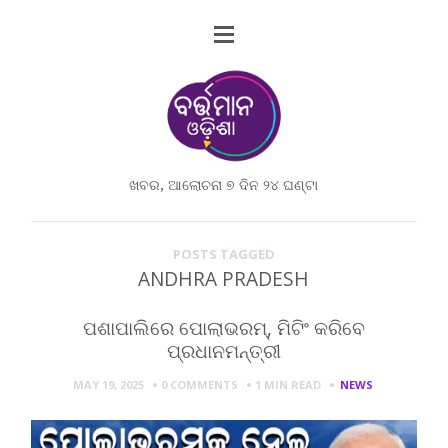
ଖବର, ଆଲୋଚନା ୭ ଦିନ ୨୪ ଘଣ୍ଟା
POSTS TAGGED
ANDHRA PRADESH
ପଶାପାଲିରେ ପୋଲାଭରମ୍, ମିଟିଂ କରିବେ
ପ୍ରଧାନମନ୍ତ୍ରୀ
MAY 19, 2025
0 COMMENTS
1 MIN
READ
NEWS