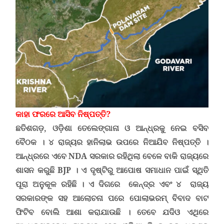
କାହା ଫରରେ ଆସିବ ନିଷ୍ପତ୍ତି?
ଛତିଶଗଡ଼
,
ଓଡ଼ିଶା ତେଲେଙ୍ଗାନା ଓ ଆନ୍ଧ୍ରକୁ ନେଇ ବସିବ
ବୈଠକ
। ୪ ରାଜ୍ୟର ହାନିଲାଭ ଉପରେ ନିଆଯିବ ନିଷ୍ପତ୍ତି ।
ଆନ୍ଧ୍ରରେ ଏବେ
NDA
ସରକାର ରହିଥିଲା ବେଳେ ବାକି ରାଜ୍ୟରେ
ଶାସନ କରୁଛି
BJP
। ଏ ଦୃଷ୍ଟିରୁ ଆପୋଷ ସମାଧାନ ପାଇଁ ସ୍ଥିତି
ପୂରା ଅନୁକୂଳ ରହିଛି । ଏ ଦିଗରେ କେନ୍ଦ୍ର ଏବଂ ୪ ରାଜ୍ୟ
ସରକାରଙ୍କ ସହ
ଆଲୋଚନା ପରେ ପୋଲାଭରମ୍ ବିବାଦ ବାଟ
ଫିଟିବ ବୋଲି ଆଶା କରାଯାଉଛି
।
ତେବେ ଯଦିଓ ଏଥିରେ