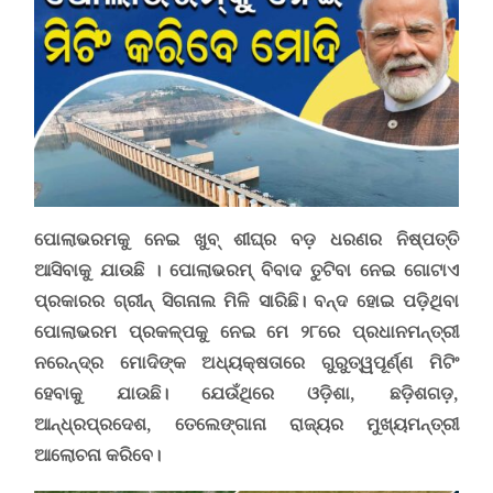
ପୋଲାଭରମକୁ ନେଇ ଖୁବ୍ ଶୀଘ୍ର ବଡ଼ ଧରଣର ନିଷ୍ପତ୍ତି
ଆସିବାକୁ ଯାଉଛି । ପୋଲାଭରମ୍ ବିବାଦ ତୁଟିବା ନେଇ ଗୋଟାଏ
ପ୍ରକାରର ଗ୍ରୀନ୍ ସିଗନାଲ ମିଳି ସାରିଛି। ବନ୍ଦ ହୋଇ ପଡ଼ିଥିବା
ପୋଲାଭରମ ପ୍ରକଳ୍ପକୁ ନେଇ ମେ ୨୮ରେ ପ୍ରଧାନମନ୍ତ୍ରୀ
ନରେନ୍ଦ୍ର ମୋଦିଙ୍କ ଅଧ୍ୟକ୍ଷତାରେ ଗୁରୁତ୍ୱପୂର୍ଣ୍ଣ ମିଟିଂ
ହେବାକୁ ଯାଉଛି। ଯେଉଁଥିରେ ଓଡ଼ିଶା, ଛଡ଼ିଶଗଡ଼,
ଆନ୍ଧ୍ରପ୍ରଦେଶ, ତେଲେଙ୍ଗାନା ରାଜ୍ୟର ମୁଖ୍ୟମନ୍ତ୍ରୀ
ଆଲୋଚନା କରିବେ।