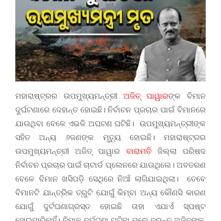
ମହାରାଷ୍ଟ୍ରର ଉପମୁଖ୍ୟମନ୍ତ୍ରୀ
ଅଜିତ୍ ପାୱାର
ଙ୍କ ବିମାନ
ଦୁର୍ଘଟଣାରେ ଦେହାନ୍ତ ହୋଇଛି। ନିର୍ବାଚନ ପ୍ରଚାର ପାଇଁ ବିମାନରେ
ଯାଉଥିବା ବେଳେ ଏଭଳି ଅଘଟଣ ଘଟିଛି। ଉପମୁଖ୍ୟମନ୍ତ୍ରୀଙ୍କ
ସହିତ ଅନ୍ୟ ୬ଜଣଙ୍କ ମୃତ୍ୟୁ ହୋଇଛି। ମହାରାଷ୍ଟ୍ରର
ଉପମୁଖ୍ୟମନ୍ତ୍ରୀ ଅଜିତ୍ ପାୱାର
ବାରାମତି
ଜିଲ୍ଲା ପରିଷଦ
ନିର୍ବାଚନ ପ୍ରଚାର ପାଇଁ ଚାଟାର୍ଡ ପ୍ଲେନରେ ଯାଉଥିଲେ। ଅବତରଣ
ବେଳେ ବିମାନ ଖସିପଡ଼ି ସେଥିରେ ନିଆଁ ଲାଗିଯାଇଥିଲା। ତେବେ
ବିମାନଟି ଯାନ୍ତ୍ରିକ ତ୍ରୁଟି ଯୋଗୁଁ କିମ୍ବା ଅନ୍ୟ କୌଣସି କାରଣ
ଯୋଗୁଁ ଦୁର୍ଟଘଣାଗ୍ରସ୍ତ ହୋଇଛି ତାହା ଏଯାଏଁ ସ୍ପଷ୍ଟ
ହୋଇପାରିନାହିଁ। ବିମାନ ଦୁର୍ଘଟଣା ଘଟିବା ପରେ ତୁରନ୍ତ ଅଜିତଙ୍କୁ