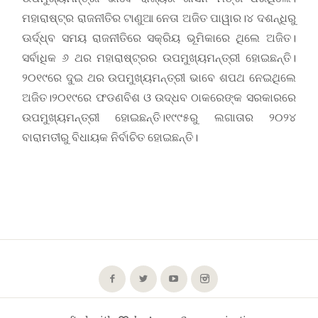
ମହାରାଷ୍ଟ୍ର ରାଜନୀତିର ଟାଣୁଆ ନେତା ଅଜିତ ପାୱାର।୪ ଦଶନ୍ଧିରୁ
ଊର୍ଦ୍ଧ୍ବ ସମୟ ରାଜନୀତିରେ ସକ୍ରିୟ ଭୂମିକାରେ ଥିଲେ ଅଜିତ।
ସର୍ବାଧିକ ୬ ଥର ମହାରାଷ୍ଟ୍ରର ଉପମୁଖ୍ୟମନ୍ତ୍ରୀ ହୋଇଛନ୍ତି।
୨୦୧୯ରେ ଦୁଇ ଥର ଉପମୁଖ୍ୟମନ୍ତ୍ରୀ ଭାବେ ଶପଥ ନେଇଥିଲେ
ଅଜିତ।୨୦୧୯ରେ ଫଡଣବିଶ ଓ ଉଦ୍ଧବ ଠାକରେଙ୍କ ସରକାରରେ
ଉପମୁଖ୍ୟମନ୍ତ୍ରୀ ହୋଇଛନ୍ତି।୧୯୯୫ରୁ ଲଗାତାର ୨୦୨୪
ବାରାମତୀରୁ ବିଧାୟକ ନିର୍ବାଚିତ ହୋଇଛନ୍ତି।