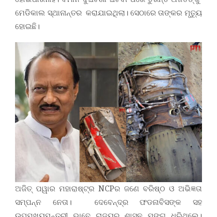
ମେଡିକାଲ ସ୍ଥାନାନ୍ତର କରାଯାଇଥିଲା। ସେଠାରେ ତାଙ୍କର ମୃତ୍ୟୁ
ହୋଇଛି।
ଅଜିତ୍ ପୱାର ମହାରାଷ୍ଟ୍ର NCPର ଜଣେ ବରିଷ୍ଠ ଓ ଅଭିଜ୍ଞତା
ସମ୍ପନ୍ନ ନେତା। ଦେବେନ୍ଦ୍ର ଫଡନାବିସଙ୍କ ସହ
ଉପମୁଖ୍ୟମନ୍ତ୍ରୀ ଭାବେ ରାଜ୍ୟର ଶାସନ ମଙ୍ଗ ଧରିଥିଲେ।