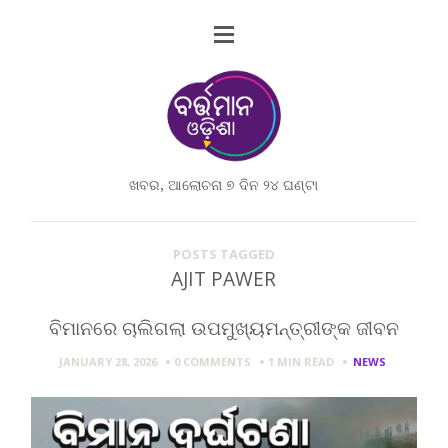
ଖବର, ଆଲୋଚନା ୭ ଦିନ ୨୪ ଘଣ୍ଟା
POSTS TAGGED
AJIT PAWER
ବିମାନରେ ଚାଲିଗଲା ଉପମୁଖ୍ୟମନ୍ତ୍ରୀଙ୍କ ଜୀବନ
JANUARY 28, 2026
0 COMMENTS
1 MIN
READ
NEWS