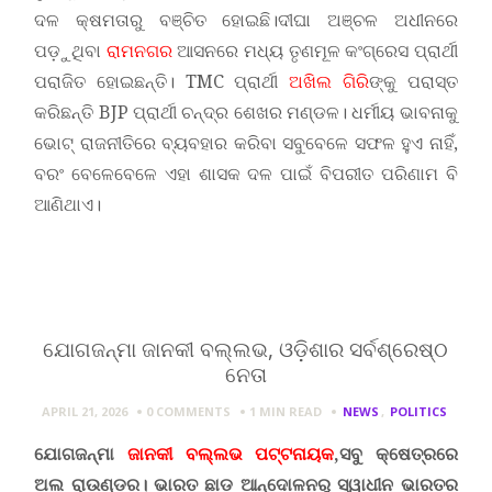
ଦଳ କ୍ଷମତାରୁ ବଞ୍ଚିତ ହୋଇଛି।ଦୀଘା ଅଞ୍ଚଳ ଅଧୀନରେ
ପଡ଼ୁଥିବା
ରାମନଗର
ଆସନରେ ମଧ୍ୟ ତୃଣମୂଳ କଂଗ୍ରେସ ପ୍ରାର୍ଥୀ
ପରାଜିତ ହୋଇଛନ୍ତି। TMC ପ୍ରାର୍ଥୀ
ଅଖିଲ ଗିରି
ଙ୍କୁ ପରାସ୍ତ
କରିଛନ୍ତି BJP ପ୍ରାର୍ଥୀ ଚନ୍ଦ୍ର ଶେଖର ମଣ୍ଡଳ। ଧର୍ମୀୟ ଭାବନାକୁ
ଭୋଟ୍ ରାଜନୀତିରେ ବ୍ୟବହାର କରିବା ସବୁବେଳେ ସଫଳ ହୁଏ ନାହିଁ,
ବରଂ ବେଳେବେଳେ ଏହା ଶାସକ ଦଳ ପାଇଁ ବିପରୀତ ପରିଣାମ ବି
ଆଣିଥାଏ।
ଯୋଗଜନ୍ମା ଜାନକୀ ବଲ୍ଲଭ, ଓଡ଼ିଶାର ସର୍ବଶ୍ରେଷ୍ଠ
ନେତା
APRIL 21, 2026
0 COMMENTS
1 MIN
READ
NEWS
,
POLITICS
ଯୋଗଜନ୍ମା
ଜାନକୀ ବଲ୍ଲଭ ପଟ୍ଟନାୟକ
,ସବୁ କ୍ଷେତ୍ରରେ
ଅଲ ରାଉଣ୍ଡର। ଭାରତ ଛାଡ଼ ଆନ୍
ଦୋଳନରୁ ସ୍ୱାଧୀନ ଭାରତର