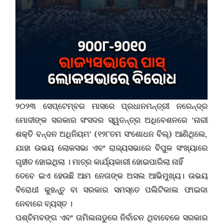
୨୦୨୩ ସେପ୍ଟେମ୍ବର
ମାସରେ ପ୍ରଧାନମନ୍ତ୍ରୀ ନରେନ୍ଦ୍ର
ମୋଦୀଙ୍କ ସରକାର ସଂସଦର ସ୍ୱତନ୍ତ୍ର ଅଧିବେଶନରେ
‘
ନାରୀ
ଶକ୍ତି ବନ୍ଦନ ଅଧିନିୟମ
‘ (
୧୨୮ତମ ସଂଶୋଧନ ବିଲ୍) ଆଣିଥିଲେ
,
ଯାହା ଉଭୟ ଲୋକସଭା ଏବଂ ରାଜ୍ୟସଭାରେ ବିପୁଳ ସଂଖ୍ୟାରେ
ଗୃହୀତ ହୋଇଥିଲା । ମାତ୍ର କାର୍ଯ୍ୟକାରୀ ହୋଇପାରିଲା ନାହିଁ
ତେବେ ଇଏ ହେଉଛି ଆମ ନେତାଙ୍କ ଅସଲ ଆଭିମୁଖ୍ୟ। ଉଭୟ
ବିରୋଧୀ କୁହନ୍ତୁ ବା ସରକାର ସମସ୍ତେ ପଲିଟିକାଲ ଫାଇଦା
ନେବାରେ ବ୍ୟସ୍ତ ।
ପଶ୍ଚିମବଙ୍ଗ ଏବଂ ତାମିଲନାଡୁରେ ନିର୍ବାଚନ ଥିବାବେଳେ ସରକାର