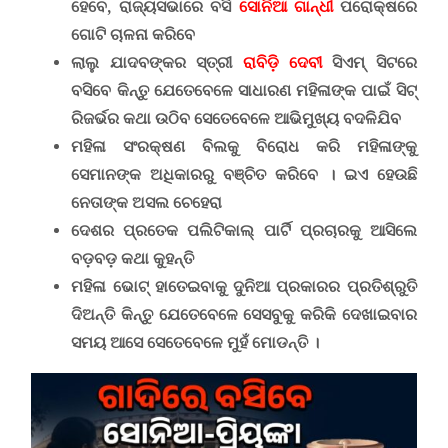
ହେବେ, ରାଜ୍ୟସଭାରେ ବସି
ସୋନିଆ ଗାନ୍ଧୀ
ପରୋକ୍ଷରେ
ଗୋଟି ଚାଳନା କରିବେ
ଲାଲୁ ଯାଦବଙ୍କର ସ୍ତ୍ରୀ
ରାବିଡ଼ି ଦେବୀ
ସିଏମ୍ ସିଟରେ
ବସିବେ କିନ୍ତୁ ଯେତେବେଳେ ସାଧାରଣ ମହିଳାଙ୍କ ପାଇଁ ସିଟ୍
ରିଜର୍ଭର କଥା ଉଠିବ ସେତେବେଳେ ଆଭିମୁଖ୍ୟ ବଦଳିଯିବ
ମହିଳା ସଂରକ୍ଷଣ ବିଲକୁ ବିରୋଧ କରି ମହିଳାଙ୍କୁ
ସେମାନଙ୍କ ଅଧିକାରରୁ ବଞ୍ଚିତ କରିବେ । ଇଏ ହେଉଛି
ନେତାଙ୍କ ଅସଲ ଚେହେରା
ଦେଶର ପ୍ରତେକ ପଲିଟିକାଲ୍ ପାର୍ଟି ପ୍ରଚାରକୁ ଆସିଲେ
ବଡ଼ବଡ଼ କଥା କୁହନ୍ତି
ମହିଳା ଭୋଟ୍ ହାତେଇବାକୁ ଦୁନିଆ ପ୍ରକାରର ପ୍ରତିଶ୍ରୁତି
ଦିଅନ୍ତି କିନ୍ତୁ ଯେତେବେଳେ ସେସବୁକୁ କରିକି ଦେଖାଇବାର
ସମୟ ଆସେ ସେତେବେଳେ ମୁହଁ ମୋଡନ୍ତି ।