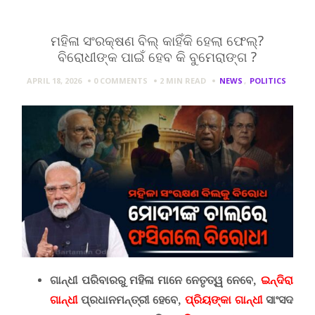
ମହିଳା ସଂରକ୍ଷଣ ବିଲ୍ କାହିଁକି ହେଲା ଫେଲ୍?
ବିରୋଧୀଙ୍କ ପାଇଁ ହେବ କି ବୁମେରାଙ୍ଗ ?
APRIL 18, 2026
0 COMMENTS
2 MIN
READ
NEWS
,
POLITICS
ଗାନ୍ଧୀ ପରିବାରରୁ ମହିଳା ମାନେ ନେତୃତ୍ୱ ନେବେ,
ଇନ୍ଦିରା
ଗାନ୍ଧୀ
ପ୍ରଧାନମନ୍ତ୍ରୀ ହେବେ,
ପ୍ରିୟଙ୍କା ଗାନ୍ଧୀ
ସାଂସଦ