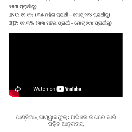
୨୫୩ ପ୍ରାର୍ଥୀରୁ)
INC
: ୧୧.୯% (୩୫ ମହିଳା ପ୍ରାର୍ଥୀ
–
ମୋଟ୍ ୨୯୪ ପ୍ରାର୍ଥୀରୁ)
BJP
: ୧୧.୩% (୩୩ ମହିଳା ପ୍ରାର୍ଥୀ
–
ମୋଟ୍ ୨୯୪ ପ୍ରାର୍ଥୀରୁ)
ପାଣ୍ଡିଆନ୍ ପାଓ୍ୱାରଫୁଲ୍: ଅଭିଜ୍ଞତା ଉପରେ ଭାରି
ପଡ଼ିବ ଆନୁଗତ୍ୟ