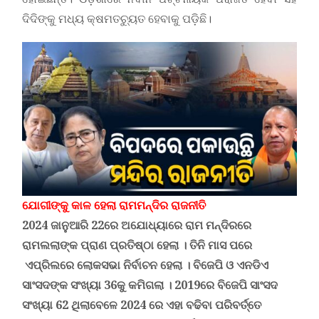
ଦିଦିଙ୍କୁ ମଧ୍ୟ କ୍ଷମତଚ୍ୟୁତ ହେବାକୁ ପଡ଼ିଛି।
ଯୋଗୀଙ୍କୁ କାଳ ହେଲା ରାମମନ୍ଦିର ରାଜନୀତି
2024 ଜାନୁଆରି 22ରେ ଅଯୋଧ୍ୟାରେ ରାମ ମନ୍ଦିରରେ
ରାମଲଲାଙ୍କ ପ୍ରାଣ ପ୍ରତିଷ୍ଠା ହେଲା । ତିନି ମାସ ପରେ
ଏପ୍ରିଲରେ ଲୋକସଭା ନିର୍ବାଚନ ହେଲା ।
ବିଜେପି ଓ ଏନଡିଏ
ସାଂସଦଙ୍କ ସଂଖ୍ୟା 36କୁ କମି
ଗଲା । 2019ରେ ବିଜେପି ସାଂସଦ
ସଂଖ୍ୟା 62 ଥିଲାବେଳେ 2024 ରେ ଏହା ବଢିବା ପରିବର୍ତ୍ତେ