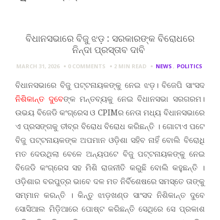
ବିଧାନସଭାରେ ବିଜୁ ଝଡ଼ : ସରକାରଙ୍କ ବିରୋଧରେ
ନିନ୍ଦା ପ୍ରସ୍ତାବ ଦାବି
MARCH 31, 2026
0 COMMENTS
2 MIN
READ
NEWS
,
POLITICS
ବିଧାନସଭାରେ ବିଜୁ ପଟ୍ଟନାୟକଙ୍କୁ ନେଇ ଝଡ଼। ବିଜେପି ସାଂସଦ
ନିଶିକାନ୍ତ ଦୁବେ
ଙ୍କ ମନ୍ତବ୍ୟକୁ ନେଇ ବିଧାନସଭା ସରଗରମ।
ଉଭୟ ବିଜେଡି କଂଗ୍ରେସ ଓ CPIMର ନେତା ମଧ୍ୟ ବିଧାନସଭାରେ
ଏ ପ୍ରସଙ୍ଗକୁ ତୀବ୍ର ବିରୋଧ ବିରୋଧ କରିଛନ୍ତି । ଗୋଟାଏ ପଟେ
ବିଜୁ ପଟ୍ଟନାୟକଙ୍କ ଅପମାନ ଓଡ଼ିଶା ସହିବ ନାହିଁ ବୋଲି ବିରୋଧି
ମତ ଦେଉଥିଲା ବେଳେ ଅନ୍ୟପଟେ ବିଜୁ ପଟ୍ଟନାୟକଙ୍କୁ ନେଇ
ବିଜେଡି କଂଗ୍ରେସ ସହ ମିଶି ରାଜନୀତି କରୁଛି ବୋଲି କହୁଛନ୍ତି ।
ଓଡ଼ିଶାର ବରପୁତ୍ର ଭାବେ ଦଳ ମତ ନିର୍ବିଶେଷରେ ସମସ୍ତେ ତାଙ୍କୁ
ସମ୍ମାନ କରନ୍ତି । କିନ୍ତୁ ଝାଡ଼ଖଣ୍ଡ ସାଂସଦ ନିଶିକାନ୍ତ ଦୁବେ
ସୋସିଆଲ ମିଡ଼ିଆରେ ପୋଷ୍ଟ କରିଛନ୍ତି ସେଥିରେ ସେ ପ୍ରକାଶ