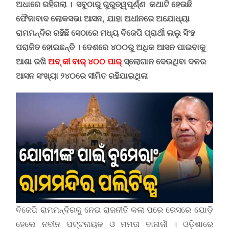
ଅଧାରେ ରହିଗଲା ।
ସବୁଠାରୁ ଗୁରୁତ୍ୱପୂର୍ଣ୍ଣ କଥାଟି ହେଉଛି
ଫୈଜାବାଦ ଲୋକସଭା ଆସନ,
ଯାହା ଅଧୀନରେ ଅଯୋଧ୍ୟା
ରାମମନ୍ଦିର ରହିଛି ସେଠାରେ ମଧ୍ୟ ବିଜେପି ପ୍ରାର୍ଥୀ ଲଲୁ ସିଂହ
ପରାଜିତ ହୋଇଛନ୍ତି । ଦେଶରେ ୪୦୦ରୁ ଅଧିକ ଆସନ ପାଇବାକୁ
ଆଶା ରଖି
ଅବ୍ କୀ ବାର୍ ୪୦୦ ପାର୍
ସ୍ଲୋଗାନ ଦେଉଥିବା ଦଳର
ଆସନ ସଂଖ୍ୟା ୨୪୦ରେ ସୀମିତ ରହିଯାଇଥିଲା
ବିଜେପି ରାମମନ୍ଦିରକୁ ନେଇ ରାଜନୀତି କଲା ପରେ ରେସରେ ଯୋଡ଼ି
ହେଲେ ନବୀନ ପଟ୍ଟନାୟକ ଓ ମମତା ବାନାର୍ଜୀ । ଓଡ଼ିଶାରେ