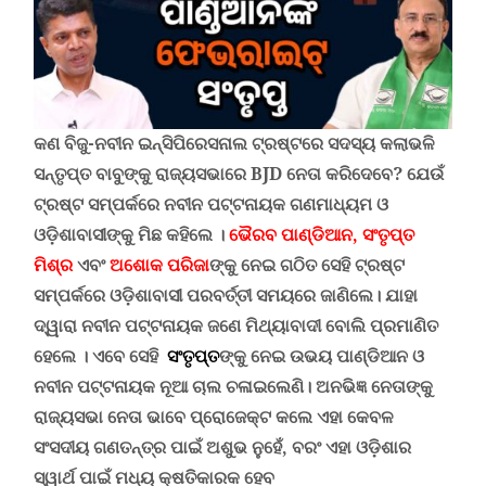
କଣ ବିଜୁ-ନବୀନ ଇନ୍ସିପିରେସନାଲ ଟ୍ରଷ୍ଟରେ ସଦସ୍ୟ କଲାଭଳି
ସନ୍ତୃପ୍ତ ବାବୁଙ୍କୁ ରାଜ୍ୟସଭାରେ
BJD
ନେତା କରିଦେବେ
?
ଯେଉଁ
ଟ୍ରଷ୍ଟ ସମ୍ପର୍କରେ ନବୀନ ପଟ୍ଟନାୟକ ଗଣମାଧ୍ୟମ ଓ
ଓଡ଼ିଶାବାସୀଙ୍କୁ ମିଛ କହିଲେ
।
ଭୈରବ ପାଣ୍ଡିଆନ, ସଂତୃପ୍ତ
ମିଶ୍ର
ଏବଂ
ଅଶୋକ ପରିଜା
ଙ୍କୁ ନେଇ ଗଠିତ
ସେ
ହି ଟ୍ରଷ୍ଟ
ସମ୍ପର୍କରେ ଓଡ଼ିଶାବାସୀ ପରବର୍ତ୍ତୀ ସମୟରେ ଜାଣିଲେ। ଯାହା
ଦ୍ୱାରା ନବୀନ ପଟ୍ଟନାୟକ ଜଣେ ମିଥ୍ୟାବାଦୀ ବୋଲି ପ୍ରମାଣିତ
ହେଲେ । ଏବେ ସେହି
ସଂତୃପ୍ତ
ଙ୍କୁ ନେଇ ଉଭୟ ପାଣ୍ଡିଆନ ଓ
ନବୀନ ପଟ୍ଟନାୟକ ନୂଆ ଚାଲ ଚଳାଇଲେଣି
।
ଅନଭିଜ୍ଞ ନେତାଙ୍କୁ
ରାଜ୍ୟସଭା ନେତା ଭାବେ ପ୍ରୋଜେକ୍ଟ କଲେ ଏହା କେବଳ
ସଂସଦୀୟ ଗଣତନ୍ତ୍ର ପାଇଁ ଅଶୁଭ ନୁହେଁ, ବରଂ ଏହା ଓଡ଼ିଶାର
ସ୍ୱାର୍ଥ ପାଇଁ ମଧ୍ୟ କ୍ଷତିକାରକ ହେବ