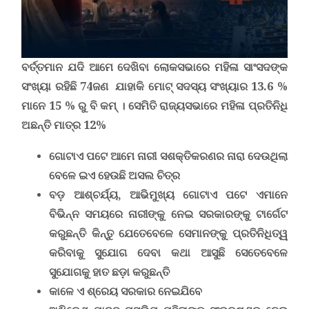
ବର୍ତ୍ତମାନ ଯଦି ଆମେ ଦେଖିବା ଲୋକସଭାରେ ମହିଳା ସାଂସଦଙ୍କ
ସଂଖ୍ୟା ରହିଛି
74
ଜଣ
ଯାହାକି ମୋଟ୍ ସଦସ୍ୟ ସଂଖ୍ୟାର
13.6 %
ମାନେ 15 % ରୁ ବି କମ୍ । ସେମିତି ରାଜ୍ୟସଭାରେ ମହିଳା ପ୍ରତିନିଧି
ଅଛନ୍ତି ମାତ୍ର 12%
ଗୋଟାଏ ପଟେ ଆମେ ନାରୀ ସଶକ୍ତିକରଣର ନାରା ଦେଉଥିଲା
ବେଳେ ଇଏ ହେଉଛି ଅସଲ ଚିତ୍ର
ବଡ଼ ଆଶ୍ଚର୍ଯ୍ୟ, ଆଭିମୁଖ୍ୟ ଗୋଟାଏ ପଟେ ଏମାନେ
ବିଭିନ୍ନ ସମୟରେ ନାରୀଙ୍କୁ ନେଇ ସରକାରଙ୍କୁ ଟାର୍ଗେଟ
କରୁଛନ୍ତି କିନ୍ତୁ ଯେତେବେଳେ ସେମାନଙ୍କୁ ପ୍ରତିନିଧିତ୍ୱ
କରିବାକୁ ସୁଯୋଗ ଦେବା କଥା ଆସୁଛି ସେତେବେଳେ
ସୁଯୋଗକୁ ହାତ ଛଡ଼ା କରୁଛନ୍ତି
କାଳେ ଏ ଶ୍ରେୟ ସରକାର ନେଇଯିବେ