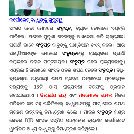
କର୍ପୋରେଟ୍ ବନ୍ଧୁଙ୍କୁ ଗୁରୁତ୍ୱ
ସାଂସଦ ହେବା ମୋହରେ
ସଂତୃପ୍ତ
, ବ୍ୟାକ ଡୋରରେ ଏଣ୍ଟ୍ରି
ମାରିଲେ। ଅନେକ ପୁରୁଣା ନେତାଙ୍କୁ ଅଣଦେଖା କରି ରାଜ୍ୟସଭା
ପ୍ରାର୍ଥୀ ଭାବେ
ସଂତୃପ୍ତ
ବାବୁଙ୍କୁ ପାଣ୍ଡିଆନ ଚଏସ୍ କଲେ
।
ଆଉ
ପାଣ୍ଡିଆନଙ୍କ ମୋହରେ
ସଂତୃପ୍ତ
ଙ୍କୁ ରାଜ୍ୟସଭା ପ୍ରାର୍ଥୀ
କରାଇଲେ ନବୀନ ପଟ୍ଟନାୟକ
।
ସଂତୃପ୍ତ
ଗଲେ ରାଜ୍ୟସଭାକୁ।
ଏପ୍ରିଲ 6 ତାରିଖରେ ସାଂସଦ ପଦର ଶପଥ ନେଲେ
ସଂତୃପ୍ତ
। ବିଧି-
ବ୍ୟବସ୍ଥା ଅନୁଯାୟୀ ଶପଥ ଗ୍ରହଣ ଉତ୍ସବରେ ପ୍ରତ୍ୟେକ
ସଭ୍ୟଙ୍କୁ 15ଟି ପାସ୍ ରାଜ୍ୟସଭା ତରଫରୁ ପ୍ରଦାନ
କରାଯାଇଥାଏ ।
ଦିଲ୍ଲୀପ ରାୟ
ଏବଂ
ମନମୋହନ ସାମଲ
ନିଜର
ପରିବାର ଜନ ସହ ପଲିଟିକାଲ୍ ବନ୍ଧୁମାନଙ୍କୁ ପାସ୍ ଦେଇ ଶପଥ
ଗ୍ରହଣ ଉତ୍ସବକୁ ନିମନ୍ତ୍ରଣ କଲେ
।
ମାତ୍ର
ସଂତୃପ୍ତ
ମିଶ୍ର
କେବଳ
BJD
ସାଂସଦ ସସ୍ମିତ ପାତ୍ରଙ୍କ ବ୍ୟତୀତ କର୍ପୋରେଟ
ୱାର୍ଲ୍ଡର ଅନ୍ୟ ବନ୍ଧୁଙ୍କୁ ନିମନ୍ତ୍ରଣ କରିଥିଲେ
।