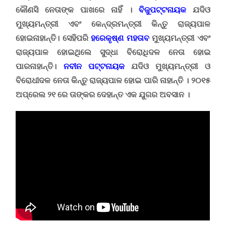
କୌଣସି ନେତାଙ୍କ ପାଖରେ ନାହିଁ ।
ବିଜୁପଟ୍ଟନାୟକ
ଯଦିଓ
ମୁଖ୍ୟମନ୍ତ୍ରୀ ଏବଂ କେନ୍ଦ୍ରମନ୍ତ୍ରୀ କିନ୍ତୁ ରାଜ୍ୟପାଳ
ହୋଇନାହାନ୍ତି। ସେହିପରି
ହରେକୃଷ୍ଣ ମହତାବ
ମୁଖ୍ୟମନ୍ତ୍ରୀ ଏବଂ
ରାଜ୍ୟପାଳ ହୋଇଥିଲେ ସୁଦ୍ଧା ବିରୋଧିଦଳ ନେତା ହୋଇ
ପାରନାହାନ୍ତି।
ନବୀନ ପଟ୍ଟନାୟକ
ଯଦିଓ ମୁଖ୍ୟମନ୍ତ୍ରୀ ଓ
ବିରୋଧୀଦଳ ନେତା କିନ୍ତୁ ରାଜ୍ୟପାଳ ହୋଇ ପାରି ନାହାନ୍ତି ।
୨୦୧୫
ଅପ୍ରେଲ ୨୧ ରେ ତାଙ୍କର ଦେହାନ୍ତ ଏକ ଯୁଗର ଅବସାନ ।