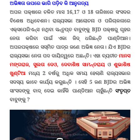
ଅଭିଜ୍ଞତା ଉପରେ ଭାରି ପଡ଼ିବ କି ଆନୁଗତ୍ୟ
ଅପର ପକ୍ଷରେ ଚଳିତ ମାସ 16,17 ଓ 18 ତାରିଖରେ ସଂସଦର
ବିଶେଷ ଅଧିବେଶନ
।
ରାଜ୍ୟସଭା ଆଲୋଚନା ଓ ପରିଚାଳନାରେ
ଏକ୍ସପେରିଏନ୍ସ ନଥିବା ସନ୍ତୃପ୍ତ ବାବୁଙ୍କୁ
BJD
ପକ୍ଷରୁ ଗୃହର
ନେତା କରିବା ପାଇଁ ଏକା ଜିଦ୍ ଧରିଛନ୍ତି ପାଣ୍ଡିଆନ।
ଅପରପକ୍ଷରେ ସସ୍ମିତ ପାତ୍ର ଜଣେ ଅଭିଜ୍ଞ ନେତା
।
ଯିଏ
BJD
ର
ରାଜ୍ୟସଭା ନେତା ପଦ ଦାୟିତ୍ୱରେ ଅଛନ୍ତି। ଏହା ବ୍ୟତୀତ
ମାନସ
ମଙ୍ଗରାଜ, ସୁଲତା ଦେଓ, ଦେବାଶିଷ ସାମନ୍ତରାୟ
ଓ
ଶୁଭାଶିଷ
ଖୁଣ୍ଟିଆ
ମଧ୍ୟ 2 ବର୍ଷରୁ ଅଧିକ ସମୟ ହେଲାଣି ରାଜ୍ୟସଭାର
ସଦସ୍ୟ ଭାବେ କାର୍ଯ୍ୟ କରୁଛନ୍ତି । ସେହି 5 ଜଣ
BJD
ର ଅଭିଜ୍ଞ
ସାଂସଦଙ୍କୁ ବାଦ୍ ଦେଇ କାହିଁକି ପାଣ୍ଡିଆନ ଚାହୁଁଛନ୍ତି
ସଂତୃପ୍ତ
ବାବୁଙ୍କୁ ?