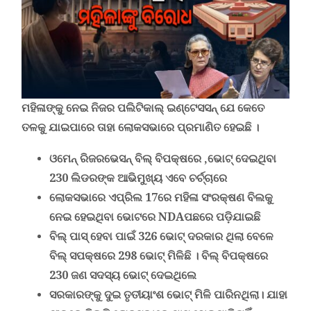
ମହିଳାଙ୍କୁ ନେଇ ନିଜର ପଲିଟିକାଲ୍ ଇଣ୍ଟେସସନ୍ ଯେ କେତେ
ତଳକୁ ଯାଇପାରେ ତାହା ଲୋକସଭାରେ ପ୍ରମାଣିତ ହେଇଛି ।
ଓମେନ୍ ରିଜରଭେସନ୍ ବିଲ୍ ବିପକ୍ଷରେ ,ଭୋଟ୍ ଦେଇଥିବା
230 ଲିଡରଙ୍କ ଆଭିମୁଖ୍ୟ ଏବେ ଚର୍ଚ୍ଚାରେ
ଲୋକସଭାରେ ଏପ୍ରିଲ 17ରେ ମହିଳା ସଂରକ୍ଷଣ ବିଲକୁ
ନେଇ ହେଇଥିବା ଭୋଟରେ
NDA
ପଛରେ ପଡ଼ିଯାଇଛି
ବିଲ୍ ପାସ୍ ହେବା ପାଇଁ 326 ଭୋଟ୍ ଦରକାର ଥିଲା ବେଳେ
ବିଲ୍ ସପକ୍ଷରେ 298 ଭୋଟ୍ ମିଳିଛି । ବିଲ୍ ବିପକ୍ଷରେ
230 ଜଣ ସଦସ୍ୟ ଭୋଟ୍ ଦେଇଥିଲେ
ସରକାରଙ୍କୁ ଦୁଇ ତୃତୀୟାଂଶ ଭୋଟ୍ ମିଳି ପାରିନଥିଲା। ଯାହା