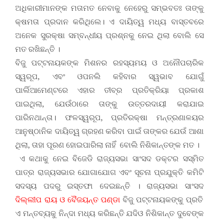
ଅଧିକାରୀମାନଙ୍କ ମତାମତ ନେବାକୁ ନେହେରୁ ସମ୍ଭବତଃ ତାଙ୍କୁ
କ୍ଷମତା ପ୍ରଦାନ କରିଥିଲେ। ଏ ଦାୟିତ୍ୱ ମଧ୍ୟ ବାସ୍ତବରେ
ଅନେକ ସୁରକ୍ଷା ସମ୍ବନ୍ଧୀୟ ପ୍ରଶ୍ନକୁ ନେଇ ଥିଲା ବୋଲି ସେ
ମତ ରଖିଛନ୍ତି ।
ବିଜୁ ପଟ୍ଟନାୟକଙ୍କ ମିଶନର ରହସ୍ୟମୟ ଓ ଅନୌପଚାରିକ
ସ୍ୱରୂପ, ଏବଂ ଓପନଲି କହିବାର ସ୍ୱଭାବ ଯୋଗୁଁ
ପାର୍ଲିଆମେଣ୍ଟରେ ଏହାର ତୀବ୍ର ପ୍ରତିକ୍ରିୟା ପ୍ରକାଶ
ପାଇଥିଲା, ଯେଉଁଠାରେ ତାଙ୍କୁ ଉତ୍ତରଦାୟୀ କରାଯାଇ
ପାରିନଥାନ୍ତା। ଫଳସ୍ୱରୂପ, ପ୍ରତିରକ୍ଷା ମନ୍ତ୍ରଣାଳୟର
ଆନୁଷ୍ଠାନିକ ଦାୟିତ୍ୱ ଗ୍ରହଣ କରିବା ପାଇଁ ତାଙ୍କର ଯେଉଁ ଆଶା
ଥିଲା, ତାହା ପୂରଣ ହୋଇପାରିଲା ନାହିଁ ବୋଲି ନିଶିକାନ୍ତଙ୍କ ମତ ।
ଏ କଥାକୁ ନେଇ ବିଜେଡି ରାଜ୍ୟସଭା ସାଂସଦ ଡକ୍ଟର ସସ୍ମିତ
ପାତ୍ର ରାଜ୍ୟସଭାର ଯୋଗାଯୋଗ ଏବଂ ସୂଚନା ପ୍ରଯୁକ୍ତି କମିଟି
ସଦସ୍ୟ ପଦରୁ ଇସ୍ତଫା ଦେଇଛନ୍ତି । ରାଜ୍ୟସଭା ସାଂସଦ
ଦିଲ୍ଲୀପ ରାୟ ଓ ବୈଜୟନ୍ତ ପଣ୍ଡା
ବିଜୁ ପଟ୍ଟନାୟକଙ୍କୁ ପ୍ରତି
ଏ ମନ୍ତବ୍ୟକୁ ନିନ୍ଦା ମଧ୍ୟ କରିଛନ୍ତି ଯଦିଓ ନିଶିକାନ୍ତ ଦୁବେଙ୍କ