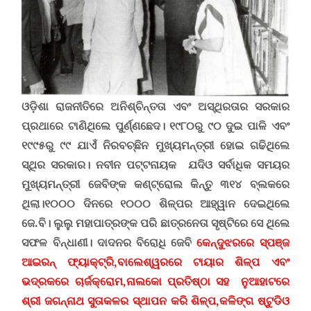
ଓଡ଼ିଶା ରାଜନୀତିରେ ଅନିଶ୍ଚିନ୍ତତା ଏବଂ ଅସ୍ଥିରତାର ସରକାର
ପ୍ରଥାରେ ଟାଣିଥିଲେ ପୁର୍ଣ୍ଣଛେଦ। ୧୯୮୦ରୁ ୯୦ ଦୁଇ ପାଳି ଏବଂ
୧୯୯୫ରୁ ୯୯ ଯାଏଁ ନିରବଚ୍ଛିନ ମୁଖ୍ୟମନ୍ତ୍ରୀ ହୋଇ ଗଢିଥିଲେ
ସ୍ଥିର ସରକାର। ନବୀନ ପଟ୍ଟନାୟକ ଯଦିଓ ସର୍ବାଧିକ ସମୟର
ମୁଖ୍ୟମନ୍ତ୍ରୀ ଜେବିଙ୍କ କଣ୍ଟ୍ରୋଲ କିନ୍ତୁ ୩୧୪ ବ୍ଲକରେ
ଥିଲା।
୧୦୦୦ ଦିନରେ ୧୦୦୦ ଶିଳ୍ପର ଆହ୍ୱାନ ଦେଇଥିଲେ
ଜେ.ବି
।
ଲୁଲୁ ମହାପାତ୍ରଙ୍କ ପରି ଛାତ୍ରନେତା ସୃଷ୍ଟିରେ ସେ ଥିଲେ
ସଫଳ ବିନ୍ଧାଣୀ। ଦାଦନର ବିରୋଧି ଜେବି
କେନ୍ଦୁଝରରେ ସ୍ପଞ୍ଜ
ଆଇରନ୍ ଫ୍ୟାକ୍ଟ୍ରି
,
ବାଲେଶ୍ୱରରେ ଟାୟାର ଶିଳ୍ପ ଏବଂ
ଭଦ୍ରକରେ ଚାର୍ଜକ୍ରୋମ
,
ନାଲକୋ ପ୍ରତିଷ୍ଠା ସହ ନୁଆହାଟରେ
ଶ୍ରୀ ଜଗନ୍ନାଥ ସୁତାକଳର ସ୍ଥାପନ କରି ଶିଳ୍ପ,କଳିଙ୍ଗ ଷ୍ଟୁଡିଓ