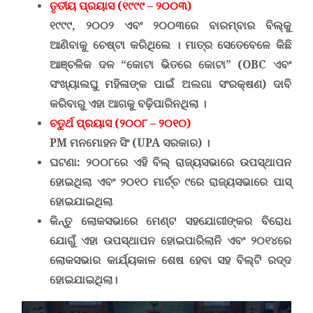
ତୃତୀୟ ପ୍ରୟାସ (୧୯୯୯ – ୨୦୦୩)
୧୯୯୯
,
୨୦୦୨ ଏବଂ ୨୦୦୩ରେ ବାରମ୍ବାର ବିଲ୍‌କୁ
ଆଣିବାକୁ ଚେଷ୍ଟା କରିଥିଲେ । ମାତ୍ର ସେତେବେଳେ କିଛି
ଆଞ୍ଚଳିକ ଦଳ “କୋଟା ଭିତରେ କୋଟା” (
OBC
ଏବଂ
ସଂଖ୍ୟାଲଘୁ ମହିଳାଙ୍କ ପାଇଁ ଅଲଗା ସଂରକ୍ଷଣ) ଦାବି
କରିବାରୁ ଏହା ଆଗକୁ ବଢ଼ିପାରିନଥିଲା ।
ଚତୁର୍ଥ ପ୍ରୟାସ (୨୦୦୮ – ୨୦୧୦)
PM
ମନମୋହନ ସିଂ (
UPA
ସରକାର) ।
ଘଟଣା:
୨୦୦୮ରେ ଏହି ବିଲ୍ ରାଜ୍ୟସଭାରେ ଉପସ୍ଥାପନ
ହୋଇଥିଲା ଏବଂ
୨୦୧୦ ମାର୍ଚ୍ଚ ୯ରେ ରାଜ୍ୟସଭାରେ ପାସ୍
ହୋଇଯାଇଥିଲା
କିନ୍ତୁ ଲୋକସଭାରେ ମେଣ୍ଟ ସହଯୋଗୀଙ୍କର ବିରୋଧ
ଯୋଗୁଁ ଏହା ଉପସ୍ଥାପନ ହୋଇପାରିଲାନି ଏବଂ ୨୦୧୪ରେ
ଲୋକସଭାର କାର୍ଯ୍ୟକାଳ ଶେଷ ହେବା ସହ ବିଲ୍‌ଟି ରଦ୍ଦ
ହୋଇଯାଇଥିଲା।