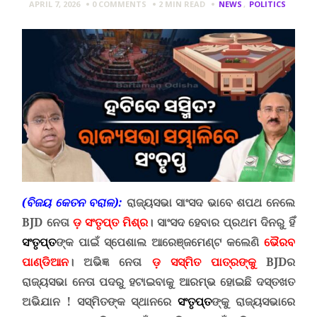
APRIL 7, 2026
0 COMMENTS
2 MIN
READ
NEWS
,
POLITICS
(ବିଜୟ କେତନ ବରାଳ):
ରାଜ୍ୟସଭା ସାଂସଦ ଭାବେ ଶପଥ ନେଲେ
BJD
ନେତା
ଡ଼ ସଂତୃପ୍ତ ମିଶ୍ର
।
ସାଂସଦ ହେବାର ପ୍ରଥମ ଦିନରୁ ହିଁ
ସଂତୃପ୍ତ
ଙ୍କ
ପାଇଁ ସ୍ପେଶାଲ ଆରେଞ୍ଜମେଣ୍ଟ କଲେଣି
ଭୈରବ
ପାଣ୍ଡିଆନ
। ଅଭିଜ୍ଞ ନେତା
ଡ଼ ସସ୍ମିତ ପାତ୍ରଙ୍କୁ
BJD
ର
ରାଜ୍ୟସଭା ନେତା ପଦରୁ ହଟାଇବାକୁ ଆରମ୍ଭ ହୋଇଛି ଦସ୍ତଖତ
ଅଭିଯାନ
!
ସସ୍ମିତଙ୍କ ସ୍ଥାନରେ
ସଂତୃପ୍ତ
ଙ୍କୁ
ରାଜ୍ୟସଭାରେ