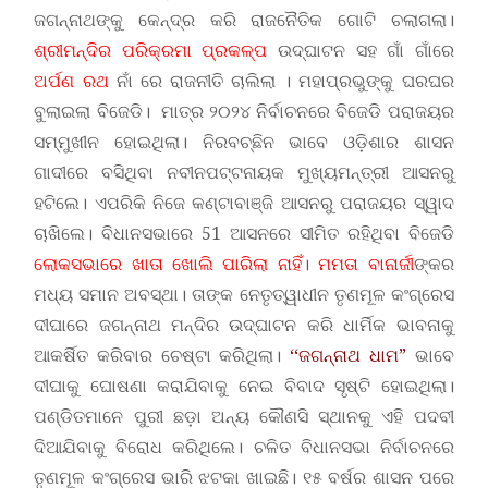
ଜଗନ୍ନାଥଙ୍କୁ କେନ୍ଦ୍ର କରି ରାଜନୈତିକ ଗୋଟି ଚଲାଗଲା।
ଶ୍ରୀମନ୍ଦିର ପରିକ୍ରମା ପ୍ରକଳ୍ପ
ଉଦ୍‌ଘାଟନ ସହ ଗାଁ ଗାଁରେ
ଅର୍ପଣ ରଥ
ନାଁ ରେ ରାଜନୀତି ଚାଲିଲା । ମହାପ୍ରଭୁଙ୍କୁ ଘରଘର
ବୁଲାଇଲା ବିଜେଡି। ମାତ୍ର ୨୦୨୪ ନିର୍ବାଚନରେ ବିଜେଡି ପରାଜୟର
ସମ୍ମୁଖୀନ ହୋଇଥିଲା। ନିରବଚ୍ଛିନ ଭାବେ ଓଡ଼ିଶାର ଶାସନ
ଗାଦୀରେ ବସିଥିବା ନବୀନପଟ୍ଟନାୟକ ମୁଖ୍ୟମନ୍ତ୍ରୀ ଆସନରୁ
ହଟିଲେ। ଏପରିକି ନିଜେ କଣ୍ଟାବାଞ୍ଜି ଆସନରୁ ପରାଜୟର ସ୍ୱାଦ
ଚାଖିଲେ। ବିଧାନସଭାରେ 51 ଆସନରେ ସୀମିତ ରହିଥିବା ବିଜେଡି
ଲୋକସଭାରେ ଖାତା ଖୋଲି ପାରିଲା ନାହିଁ
।
ମମତା ବାନାର୍ଜୀ
ଙ୍କର
ମଧ୍ୟ ସମାନ ଅବସ୍ଥା। ତାଙ୍କ ନେତୃତ୍ୱାଧୀନ ତୃଣମୂଳ କଂଗ୍ରେସ
ଦୀଘାରେ ଜଗନ୍ନାଥ ମନ୍ଦିର ଉଦ୍‌ଘାଟନ କରି ଧାର୍ମିକ ଭାବନାକୁ
ଆକର୍ଷିତ କରିବାର ଚେଷ୍ଟା କରିଥିଲା।
‘‘ଜଗନ୍ନାଥ ଧାମ”
ଭାବେ
ଦୀଘାକୁ ଘୋଷଣା କରାଯିବାକୁ ନେଇ ବିବାଦ ସୃଷ୍ଟି ହୋଇଥିଲା।
ପଣ୍ଡିତମାନେ ପୁରୀ ଛଡ଼ା ଅନ୍ୟ କୌଣସି ସ୍ଥାନକୁ ଏହି ପଦବୀ
ଦିଆଯିବାକୁ ବିରୋଧ କରିଥିଲେ। ଚଳିତ ବିଧାନସଭା ନିର୍ବାଚନରେ
ତୃଣମୂଳ କଂଗ୍ରେସ ଭାରି ଝଟକା ଖାଇଛି। ୧୫ ବର୍ଷର ଶାସନ ପରେ