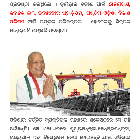
ପ୍ରତିଷ୍ଠା କରିଥିଲେ । କ୍ରୀଡ଼ାର ବିକାଶ ପାଇଁ
ଛାତ୍ରାବାସ
,
ଜବାହର ଲାଲ୍ ଇନହଡୋର ଷ୍ଟାଡ଼ିୟମ୍, ପଶ୍ଚିମ ଓଡ଼ିଶା ବିକାଶ
ପରିଷଦ
ଆଦି ତାଙ୍କର ପରିକଳ୍ପନା । ହୋଟେଲକୁ ଶିଳ୍ପର
ମାନ୍ୟତା ବି ତାଙ୍କରି ପ୍ରୟାସ।
ଓଡିଶାର ଚର୍ଚ୍ଚିତ ବ୍ୟକ୍ତିଙ୍କ ଗହଣରେ ଶ୍ରେଷ୍ଠରେ ସେ ରହି
ଆସିଛନ୍ତି। ସେ ଏକାଧାରରେ ମୁଖ୍ୟମନ୍ତ୍ରୀ
,
କେନ୍ଦ୍ରମନ୍ତ୍ରୀ
,
ରାଜ୍ୟପାଳ ଏବଂ ବିରୋଧିଦଳ ନେତା ହୋଇଛନ୍ତି ଯାହା ଓଡିଶାର