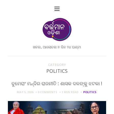
ଖବର, ଆଲୋଚନା ୭ ଦିନ ୨୪ ଘଣ୍ଟା
CATEGORY
POLITICS
ବୁମେରାଂ ମନ୍ଦିର ରାଜନୀତି : ଶାସକ ଦଳଙ୍କୁ ଝଟକା !
MAY 5, 2026
0 COMMENTS
1 MIN
READ
POLITICS