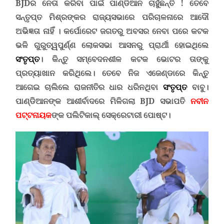
BJD
ର ନେତା କରିବା ପାଇଁ ପାଣ୍ଡିଆନ ଚାହୁଁଛନ୍ତି
!
ତେବେ
ସନ୍ତୃପ୍ତ ମିଶ୍ରଙ୍କର ରାଜ୍ୟସଭାରେ ପରିଚାଳନାରେ ଆଦୌ
ଅଭିଜ୍ଞତା ନାହିଁ
।
କର୍ପୋରେଟ ଜଗତରୁ
ଅବସର ନେବା ପରେ କଟକ
ଭଳି ଗୁରୁତ୍ୱପୁର୍ଣ୍ଣ ଲୋକସଭା ଆସନରୁ ପ୍ରାର୍ଥୀ ହୋଇଥିଲେ
ସଂତୃପ୍ତ
। କିନ୍ତୁ ସମ୍ବେଦନଶୀଳ କଟକ ଭୋଟର ତାଙ୍କୁ
ପ୍ରତ୍ୟାଖାନ କରିଥିଲେ
।
ତେବେ ନିଜ ଏଜେଣ୍ଡାରେ କିନ୍ତୁ
ଆଗେଇ ଚାଲିଲେ ରାଜନୀତିର ଧାର ଧରିନଥିବା
ସଂତୃପ୍ତ
ବାବୁ
।
ପାଣ୍ଡିଆନଙ୍କ ଆଶୀର୍ବାଦରେ ମିଳିଗଲା
BJD
ସଭାପତି
ନବୀନ
ପଟ୍ଟନାୟକ
ଙ୍କ ପଲିଟିକାଲ୍ ସେକ୍ରେଟାରୀ ପୋଷ୍ଟ।