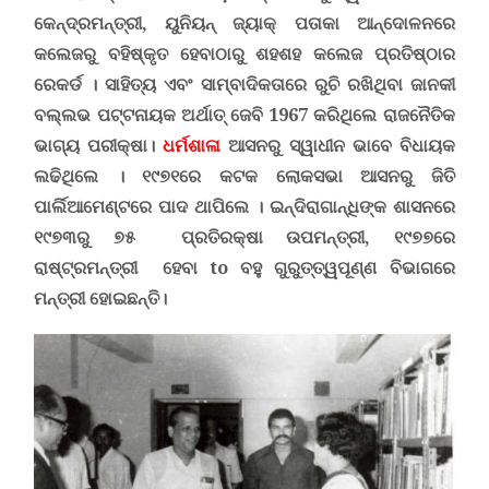
କେନ୍ଦ୍ରମନ୍ତ୍ରୀ, ୟୁନିୟନ୍ ଜ୍ୟାକ୍ ପତାକା ଆନ୍ଦୋଳନରେ
କଲେଜରୁ ବହିଷ୍କୃତ ହେବାଠାରୁ ଶହଶହ କଲେଜ ପ୍ରତିଷ୍ଠାର
ରେକର୍ଡ ।
ସାହିତ୍ୟ ଏବଂ ସାମ୍ବାଦିକତାରେ ରୁଚି ରଖିଥିବା ଜାନକୀ
ବଲ୍ଲଭ ପଟ୍ଟନାୟକ ଅର୍ଥାତ୍ ଜେବି
1967
କରିଥିଲେ ରାଜନୈତିକ
ଭାଗ୍ୟ ପରୀକ୍ଷା।
ଧର୍ମଶାଳା
ଆସନରୁ ସ୍ୱାଧୀନ ଭାବେ ବିଧାୟକ
ଲଢିଥିଲେ ।
୧୯୭୧ରେ କଟକ ଲୋକସଭା ଆସନରୁ ଜିତି
ପାର୍ଲିଆମେଣ୍ଟରେ ପାଦ ଥାପିଲେ । ଇନ୍ଦିରାଗାନ୍ଧିଙ୍କ ଶାସନରେ
୧୯୭୩ରୁ ୭୫ ପ୍ରତିରକ୍ଷା ଉପମନ୍ତ୍ରୀ
,
୧୯୭୭ରେ
ରାଷ୍ଟ୍ରମନ୍ତ୍ରୀ ହେବା to ବହୁ ଗୁରୁତ୍ତ୍ୱପୂଣ୍ଣ ବିଭାଗରେ
ମନ୍ତ୍ରୀ ହୋଇଛନ୍ତି।