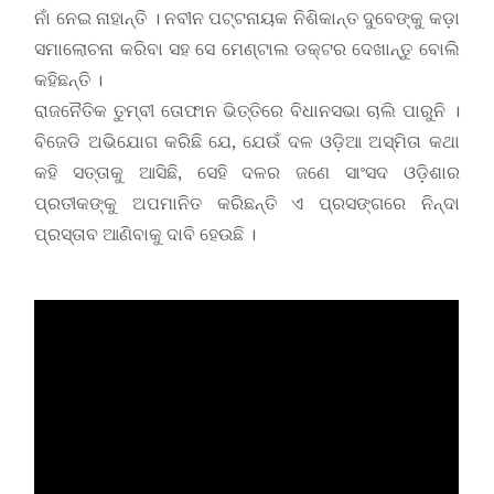
ନାଁ ନେଇ ନାହାନ୍ତି । ନବୀନ ପଟ୍ଟନାୟକ ନିଶିକାନ୍ତ ଦୁବେଙ୍କୁ କଡ଼ା
ସମାଲୋଚନା କରିବା ସହ ସେ ମେଣ୍ଟାଲ ଡକ୍ଟର ଦେଖାନ୍ତୁ ବୋଲି
କହିଛନ୍ତି ।
ରାଜନୈତିକ ତୁମ୍ବୀ ତୋଫାନ ଭିତ୍ତିରେ ବିଧାନସଭା ଚାଲି ପାରୁନି ।
ବିଜେଡି ଅଭିଯୋଗ କରିଛି ଯେ, ଯେଉଁ ଦଳ ଓଡ଼ିଆ ଅସ୍ମିତା କଥା
କହି ସତ୍ତାକୁ ଆସିଛି, ସେହି ଦଳର ଜଣେ ସାଂସଦ ଓଡ଼ିଶାର
ପ୍ରତୀକଙ୍କୁ ଅପମାନିତ କରିଛନ୍ତି ଏ ପ୍ରସଙ୍ଗରେ ନିନ୍ଦା
ପ୍ରସ୍ତାବ ଆଣିବାକୁ ଦାବି ହେଉଛି ।