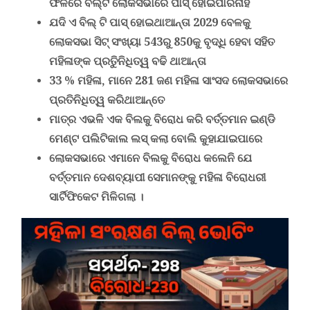
ଫଳରେ ବିଲ୍ଟି ଲୋକସଭାରେ ପାସ୍ ହୋଇପାରିନାହିଁ
ଯଦି ଏ ବିଲ୍ ଟି ପାସ୍ ହୋଇଥାଆନ୍ତା 2029 ବେଳକୁ
ଲୋକସଭା ସିଟ୍ ସଂଖ୍ୟା 543ରୁ 850କୁ ବୃଦ୍ଧି ହେବା ସହିତ
ମହିଳାଙ୍କ ପ୍ରତିୁନିଧିତ୍ୱ ବଢି ଥାଆନ୍ତା
33 % ମହିଳା,
ମାନେ 281 ଜଣ ମହିଳା ସାଂସଦ
ଲୋକସଭାରେ
ପ୍ରତିନିଧିତ୍ୱ କରିଥାଆନ୍ତେ
ମାତ୍ର ଏଭଳି ଏକ ବିଲକୁ ବିରୋଧ କରି ବର୍ତ୍ତମାନ ଇଣ୍ଡି
ମେଣ୍ଟ ପଲିଟିକାଲ ଲସ୍ କଲା ବୋଲି କୁହାଯାଇପାରେ
ଲୋକସଭାରେ ଏମାନେ ବିଲକୁ ବିରୋଧ କଲେନି ଯେ
ବର୍ତ୍ତମାନ ଦେଶବ୍ୟାପୀ ସେମାନଙ୍କୁ ମହିଳା ବିରୋଧରୀ
ସାର୍ଟିଫିକେଟ ମିଳିଗଲା ।