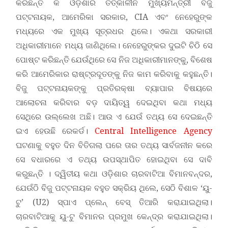
କରିଛନ୍ତି କି ଓଡ଼ିଶାର ତତ୍କାଳୀନ ମୁଖ୍ୟମନ୍ତ୍ରୀ ବିଜୁ
ପଟ୍ଟନାୟକ, ଆମେରିକା ସରକାର, CIA ଏବଂ ନେହେରୁଙ୍କ
ମଧ୍ୟରେ ଏକ ମୁଖ୍ୟ ସୂତ୍ରଧର ଥିଲେ। ଏକଥା ସରକାରୀ
ଅଧିକାରୀମାନେ ମଧ୍ୟ ଜାଣିଥିଲେ। ନେହେରୁଙ୍କର ଦୁଇଟି ଚିଠି ସେ
ପୋଷ୍ଟ କରିଛନ୍ତି ଯେଉଁଥିରେ ସେ ନିଜ ଅଧିକାରୀମାନଙ୍କୁ, ବିଶେଷ
କରି ଆମେରିକାର ରାଷ୍ଟ୍ରଦୂତଙ୍କୁ ନିଜ କାମ କରିବାକୁ କହୁଛନ୍ତି।
ବିଜୁ ପଟ୍ଟନାୟକଙ୍କୁ ପ୍ରତିରକ୍ଷା ବ୍ୟାପାର ବିଷୟରେ
ଆଲୋଚନା କରିବାର ବଡ଼ ଦାୟିତ୍ୱ ଦେଇଥିବା କଥା ମଧ୍ୟ
ସେଥିରେ ଉଲ୍ଲେଖ ଅଛି। ଆଉ ଏ ଯେଉଁ ତଥ୍ୟ ସେ ଦେଇଛନ୍ତି
ଇଏ ହେଉଛି ରେକର୍ଡ।
Central Intelligence Agency
ଘଟଣାକୁ ବହୁତ ଦିନ ବିତିଗଲା ପରେ ତାର ତଥ୍ୟ ସାର୍ବଜନୀନ କରେ
ସେ ବଧାରରେ ଏ ତଥ୍ୟ ଉପସ୍ଥାପିତ ହୋଇଥିବା ସେ ଦାବି
କରୁଛନ୍ତି । ଦ୍ୱିତୀୟ କଥା ଓଡ଼ିଶାର ଚାରବାଟିଆ ବିମାନବନ୍ଦର,
ଯେଉଁଠି ବିଜୁ ପଟ୍ଟନାୟକ ବହୁତ ସକ୍ରିୟ ଥିଲେ, ସେଠି ବିଶାଳ ‘ୟୁ-
ଟୁ’ (U2) ସ୍ପାଏ ପ୍ଲେନ୍ ବେସ୍ ତିଆରି କରାଯାଇଥିଲା।
ଚାରବାଟିଆକୁ ୟୁ-ଟୁ ବିମାନର ପ୍ରମୁଖ କେନ୍ଦ୍ର କରାଯାଇଥିଲା।