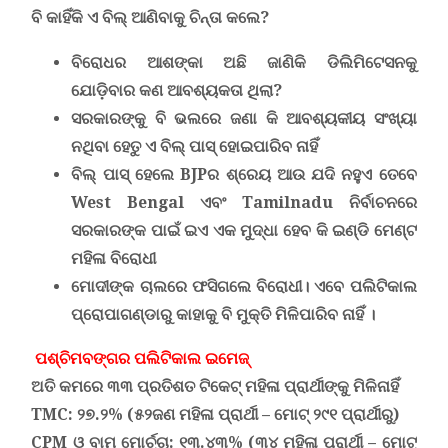
ବି କାହିଁକି ଏ ବିଲ୍ ଆଣିବାକୁ ଚିନ୍ତା କଲେ
?
ବିରୋଧର ଆଶଙ୍କା ଅଛି ଜାଣିକି ଡିଲିମିଟେସନକୁ
ଯୋଡ଼ିବାର କଣ ଆବଶ୍ୟକତା ଥିଲା?
ସରକାରଙ୍କୁ ବି ଭଲରେ ଜଣା କି ଆବଶ୍ୟକୀୟ ସଂଖ୍ୟା
ନଥିବା ହେତୁ ଏ ବିଲ୍ ପାସ୍ ହୋଇପାରିବ ନାହିଁ
ବିଲ୍ ପାସ୍ ହେଲେ
BJP
ର ଶ୍ରେୟ ଆଉ ଯଦି ନହୁଏ ତେବେ
West Bengal
ଏବଂ
Tamilnadu
ନିର୍ବାଚନରେ
ସରକାରଙ୍କ ପାଇଁ ଇଏ ଏକ ମୁଦ୍ଧା ହେବ କି ଇଣ୍ଡି ମେଣ୍ଟ
ମହିଳା ବିରୋଧୀ
ମୋଦୀଙ୍କ ଚାଲରେ ଫସିଗଲେ ବିରୋଧୀ। ଏବେ ପଲିଟିକାଲ
ପ୍ରୋପାଗଣ୍ଡାରୁ କାହାକୁ ବି ମୁକ୍ତି ମିଳିପାରିବ ନାହିଁ ।
ପଶ୍ଚିମବଙ୍ଗର ପଲିଟିକାଲ ଇମେଜ୍
ଅତି କମରେ ୩୩ ପ୍ରତିଶତ
ଟିକେଟ୍ ମହିଳା ପ୍ରାର୍ଥୀଙ୍କୁ ମିଳିନାହିଁ
TMC
: ୨୭.୨% (୫୨ଜଣ ମହିଳା ପ୍ରାର୍ଥୀ
–
ମୋଟ୍ ୨୯୧ ପ୍ରାର୍ଥୀରୁ)
CPM
ଓ ବାମ ମୋର୍ଚ୍ଚା: ୧୩.୪୩% (୩୪ ମହିଳା ପ୍ରାର୍ଥୀ
–
ମୋଟ୍