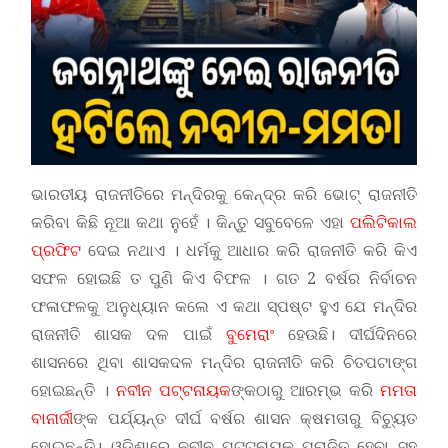
ଭାରତୀୟ ରାଜନୀତିରେ ମନ୍ଦିରକୁ କେନ୍ଦ୍ର କରି ଭୋଟ୍ ରାଜନୀତି
କରିବା କିଛି ନୂଆ କଥା ନୁହେଁ । କିନ୍ତୁ ସବୁବେଳେ ଏହା
ପଲିଟିକାଲ
ପ୍ରଫିଟ
ଦେଇ ନଥାଏ । ଧର୍ମକୁ ଆଧାର କରି ରାଜନୀତି କରି କିଏ
ସଫଳ ହୋଇଛି ତ ପୁଣି କିଏ ବିଫଳ । ଗତ 2 ବର୍ଷର ନିର୍ବାଚନ
ଫଳାଫଳକୁ ଅନୁଧ୍ୟାନ କଲେ ଏ କଥା ସ୍ପଷ୍ଟ ହୁଏ ଯେ ମନ୍ଦିର
ରାଜନୀତି ଶାସକ ଦଳ ପାଇଁ
ବୁମେରାଂ
ହେଉଛି। ଦୀର୍ଘଦିନରେ
ଶାସନରେ ଥିବା ଶାସକଦଳ ମନ୍ଦିର ରାଜନୀତି କରି ଚିତପଟାଙ୍ଗ
ହୋଇଛନ୍ତି ।
ନବୀନ ପଟ୍ଟନାୟକ
ଙ୍କଠାରୁ ଆରମ୍ଭ କରି
ମମତା
ବାନାର୍ଜୀ
ଙ୍କ ପର୍ଯ୍ୟନ୍ତ ଦୀର୍ଘ ବର୍ଷର ଶାସନ କ୍ଷମତାରୁ ବିଚ୍ୟୁତ
ହୋଇଛନ୍ତି। ଓଡ଼ିଶାରେ ନବୀନ ପଟ୍ଟନାୟକ ପରାଜିତ ହେବା ସହ