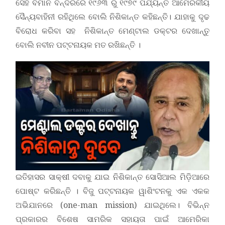
ସେହି ବିମାନ ବନ୍ଦରରେ ୧୯୬୩ ରୁ ୧୯୭୯ ପର୍ଯ୍ୟନ୍ତ ଆମେରିକୀୟ
ସୈନ୍ୟବାହିନୀ ରହିଥିଲେ ବୋଲି ନିଶିକାନ୍ତ କହିଛନ୍ତି। ଯାହାକୁ ଦୃଢ
ବିରୋଧ କରିବା ସହ ନିଶିକାନ୍ତ ମେଣ୍ଟାଲ ଡକ୍ଟର ଦେଖାନ୍ତୁ
ବୋଲି ନବୀନ ପଟ୍ଟନାୟକ ମତ ରଖିଛନ୍ତି ।
ଇତିହାସର ସାକ୍ଷୀ ଦବାକୁ ଯାଇ ନିଶିକାନ୍ତ ସୋସିଆଲ ମିଡ଼ିଆରେ
ପୋଷ୍ଟ କରିଛନ୍ତି । ବିଜୁ ପଟ୍ଟନାୟକ ୱାଶିଂଟନକୁ ଏକ ଏକକ
ଅଭିଯାନରେ (one-man mission) ଯାଇଥିଲେ। ବିଭିନ୍ନ
ପ୍ରକାରର ବିଶେଷ ସାମରିକ ସହାୟତା ପାଇଁ ଆମେରିକା