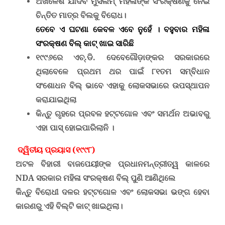
ଅଖିଳେଶ ଯାଦବ ମୁସଲିମ୍ ମହିଳାଙ୍କ ସଂରକ୍ଷଣକୁ ନେଇ
ଚିନ୍ତିତ ମାତ୍ର ବିଲକୁ ବିରୋଧ
।
ତେବେ ଏ ଘଟଣା କେବଳ ଏବେ ନୁହେଁ । ବହୁବାର ମହିଳା
ସଂରକ୍ଷଣ ବିଲ୍ କାଟ୍ ଖାଇ ସାରିଛି
୧୯୯୬
ରେ
ଏଚ୍.ଡି. ଦେବେଗୌଡ଼ାଙ୍କର ସରକାରରେ
ଥିଲାବେଳେ ପ୍ରଥମ ଥର ପାଇଁ ୮୧ତମ ସମ୍ବିଧାନ
ସଂଶୋଧନ ବିଲ୍ ଭାବେ ଏହାକୁ ଲୋକସଭାରେ ଉପସ୍ଥାପନ
କରାଯାଇଥିଲା
କିନ୍ତୁ ଗୃହରେ ପ୍ରବଳ ହଟ୍ଟଗୋଳ ଏବଂ ସମର୍ଥନ ଅଭାବରୁ
ଏହା ପାସ୍ ହୋଇପାରିଲାନି ।
ଦ୍ୱିତୀୟ ପ୍ରୟାସ (୧୯୯୮)
ଅଟଳ ବିହାରୀ ବାଜପେୟୀଙ୍କ ପ୍ରଧାନମନ୍ତ୍ରୀତ୍ୱ କାଳରେ
NDA
ସରକାର ମହିଳା ସଂରକ୍ଷଣ ବିଲ୍ ପୁଣି ଆଣିଥିଲେ
କିନ୍ତୁ ବିରୋଧୀ ଦଳର ହଟ୍ଟଗୋଳ ଏବଂ ଲୋକସଭା ଭଙ୍ଗ ହେବା
କାରଣରୁ ଏହି ବିଲ୍‌ଟି କାଟ୍ ଖାଇଥିଲା।